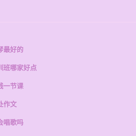
琴最好的
训班哪家好点
钱一节课
处作文
会唱歌吗